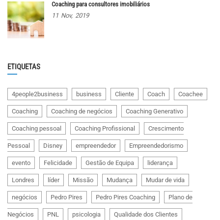
Coaching para consultores imobiliários
11
Nov,
2019
ETIQUETAS
4people2business
business
Cliente
Coach
Coachee
Coaching
Coaching de negócios
Coaching Generativo
Coaching pessoal
Coaching Profissional
Crescimento
Pessoal
Disney
empreendedor
Empreendedorismo
evento
Felicidade
Gestão de Equipa
liderança
Londres
líder
Missão
Mudança
Mudar de vida
negócios
Pedro Pires
Pedro Pires Coaching
Plano de
Negócios
PNL
psicologia
Qualidade dos Clientes