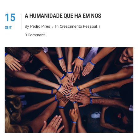
15
A HUMANIDADE QUE HÁ EM NÓS
By
Pedro Pires
In
Crescimento Pessoal
OUT
0 Comment