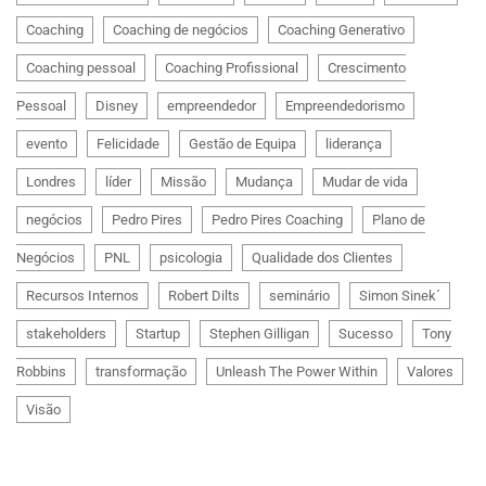
Coaching
Coaching de negócios
Coaching Generativo
Coaching pessoal
Coaching Profissional
Crescimento
Pessoal
Disney
empreendedor
Empreendedorismo
evento
Felicidade
Gestão de Equipa
liderança
Londres
líder
Missão
Mudança
Mudar de vida
negócios
Pedro Pires
Pedro Pires Coaching
Plano de
Negócios
PNL
psicologia
Qualidade dos Clientes
Recursos Internos
Robert Dilts
seminário
Simon Sinek´
stakeholders
Startup
Stephen Gilligan
Sucesso
Tony
Robbins
transformação
Unleash The Power Within
Valores
Visão