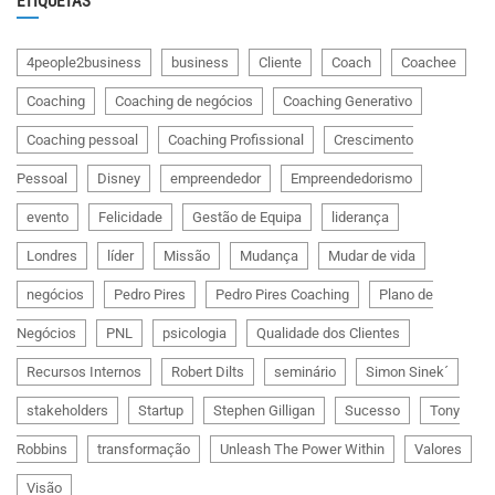
ETIQUETAS
4people2business
business
Cliente
Coach
Coachee
Coaching
Coaching de negócios
Coaching Generativo
Coaching pessoal
Coaching Profissional
Crescimento
Pessoal
Disney
empreendedor
Empreendedorismo
evento
Felicidade
Gestão de Equipa
liderança
Londres
líder
Missão
Mudança
Mudar de vida
negócios
Pedro Pires
Pedro Pires Coaching
Plano de
Negócios
PNL
psicologia
Qualidade dos Clientes
Recursos Internos
Robert Dilts
seminário
Simon Sinek´
stakeholders
Startup
Stephen Gilligan
Sucesso
Tony
Robbins
transformação
Unleash The Power Within
Valores
Visão