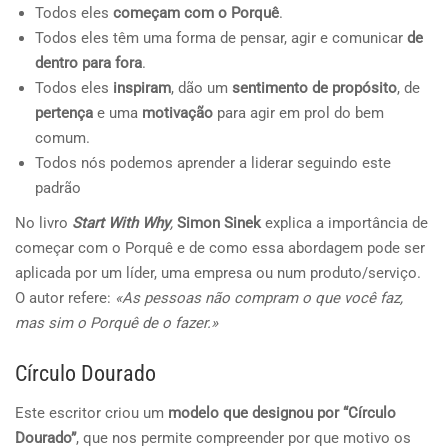
Todos eles
come
çam com o Porqu
ê
.
Todos eles têm uma forma de pensar, agir e comunicar
de
dentro para fora
.
Todos eles
inspiram
, dão um
sentimento de prop
ósito
, de
perten
ç
a
e uma
motiva
çã
o
para agir em prol do bem
comum.
Todos nós podemos aprender a liderar seguindo este
padrão
No livro
Start With Why
,
Simon Sinek
explica a importância de
começar com o Porquê e de como essa abordagem pode ser
aplicada por um líder, uma empresa ou num produto/serviço.
O autor refere:
«
As pessoas não compram o que você faz,
mas sim o Porquê de o fazer.
»
Círculo Dourado
Este escritor criou um
modelo que designou por
“Cí
rculo
Dourado
”
, que nos permite compreender por que motivo os