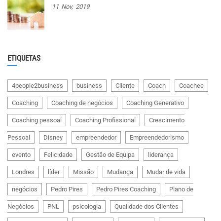
11
Nov,
2019
ETIQUETAS
4people2business
business
Cliente
Coach
Coachee
Coaching
Coaching de negócios
Coaching Generativo
Coaching pessoal
Coaching Profissional
Crescimento
Pessoal
Disney
empreendedor
Empreendedorismo
evento
Felicidade
Gestão de Equipa
liderança
Londres
líder
Missão
Mudança
Mudar de vida
negócios
Pedro Pires
Pedro Pires Coaching
Plano de
Negócios
PNL
psicologia
Qualidade dos Clientes