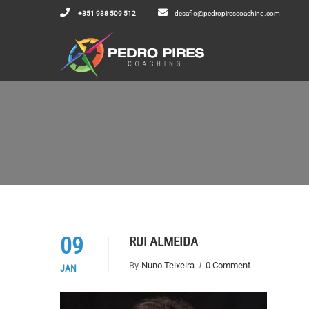
+351 938 509 512
desafio@pedropirescoaching.com
09
RUI ALMEIDA
By
Nuno Teixeira
0 Comment
JAN