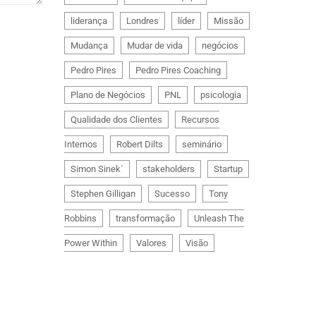
liderança
Londres
líder
Missão
Mudança
Mudar de vida
negócios
Pedro Pires
Pedro Pires Coaching
Plano de Negócios
PNL
psicologia
Qualidade dos Clientes
Recursos
Internos
Robert Dilts
seminário
Simon Sinek´
stakeholders
Startup
Stephen Gilligan
Sucesso
Tony
Robbins
transformação
Unleash The
Power Within
Valores
Visão