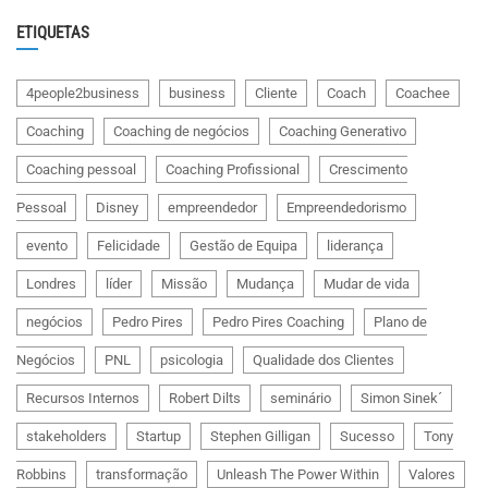
ETIQUETAS
4people2business
business
Cliente
Coach
Coachee
Coaching
Coaching de negócios
Coaching Generativo
Coaching pessoal
Coaching Profissional
Crescimento
Pessoal
Disney
empreendedor
Empreendedorismo
evento
Felicidade
Gestão de Equipa
liderança
Londres
líder
Missão
Mudança
Mudar de vida
negócios
Pedro Pires
Pedro Pires Coaching
Plano de
Negócios
PNL
psicologia
Qualidade dos Clientes
Recursos Internos
Robert Dilts
seminário
Simon Sinek´
stakeholders
Startup
Stephen Gilligan
Sucesso
Tony
Robbins
transformação
Unleash The Power Within
Valores