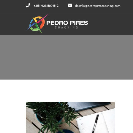
+351 938 509 512
desafio@pedropirescoaching.com