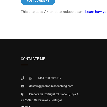
This site uses Akismet to reduce spam.
Learn how yo
CONTACTE-ME
+351 938 509 512
desafio@pedropirescoaching.com
Praceta de Portugal 63 Bloco B, Loja A,
2775-396 Carcavelos - Portugal