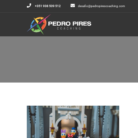
+351 938 509 512
desafio@pedropirescoaching.com