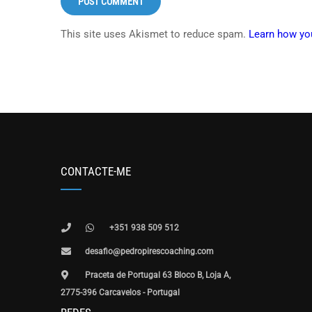
This site uses Akismet to reduce spam.
Learn how yo
CONTACTE-ME
+351 938 509 512
desafio@pedropirescoaching.com
Praceta de Portugal 63 Bloco B, Loja A,
2775-396 Carcavelos - Portugal